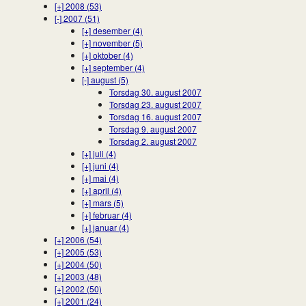
[+]
2008 (53)
[-]
2007 (51)
[+]
desember (4)
[+]
november (5)
[+]
oktober (4)
[+]
september (4)
[-]
august (5)
Torsdag 30. august 2007
Torsdag 23. august 2007
Torsdag 16. august 2007
Torsdag 9. august 2007
Torsdag 2. august 2007
[+]
juli (4)
[+]
juni (4)
[+]
mai (4)
[+]
april (4)
[+]
mars (5)
[+]
februar (4)
[+]
januar (4)
[+]
2006 (54)
[+]
2005 (53)
[+]
2004 (50)
[+]
2003 (48)
[+]
2002 (50)
[+]
2001 (24)