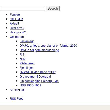
Drammen Modelljernbaneklubb
En hobbyklubb for modelltog i Drammen og Nedr
Forside
Om DMJK
Aktuelt
Hvor er vi?
Hva gjør vi?
Om banen
Fastanlegg
DMJKs anlegg, sporplaner pr. februar 2020
DMJKs tidligere modulanlegg
RjB
NHJ
Vådebanen
Fjell-linjen
Gystad Høvleri Bane (GHB)
Gruvebanen i Dvergdal
Linjeomlegging Solberg-Evje
NSB 1936-1969
Kontakt oss
RSS Feed