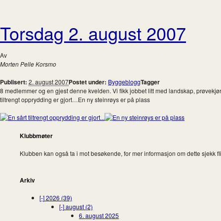
Torsdag 2. august 2007
Av
Morten Pelle Korsmo
Publisert:
2. august 2007
Postet under:
Byggeblogg
Tagger
8 medlemmer og en gjest denne kvelden. Vi fikk jobbet litt med landskap, prøvekjørt
tiltrengt opprydding er gjort…En ny steinrøys er på plass
Klubbmøter
Klubben kan også ta i mot besøkende, for mer informasjon om dette sjekk fl
Arkiv
[-]
2026 (39)
[-]
august (2)
6. august 2025