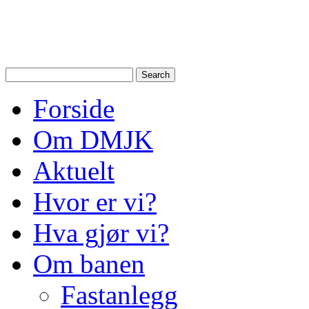
Drammen Modelljernbanek
modelltog i Drammen og N
Forside
Om DMJK
Aktuelt
Hvor er vi?
Hva gjør vi?
Om banen
Fastanlegg