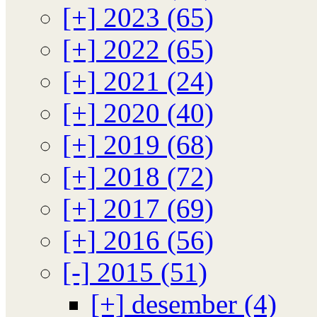
[+]
2023 (65)
[+]
2022 (65)
[+]
2021 (24)
[+]
2020 (40)
[+]
2019 (68)
[+]
2018 (72)
[+]
2017 (69)
[+]
2016 (56)
[-]
2015 (51)
[+]
desember (4)