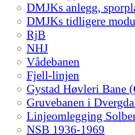
DMJKs anlegg, sporpla
DMJKs tidligere modu
RjB
NHJ
Vådebanen
Fjell-linjen
Gystad Høvleri Bane 
Gruvebanen i Dvergda
Linjeomlegging Solbe
NSB 1936-1969