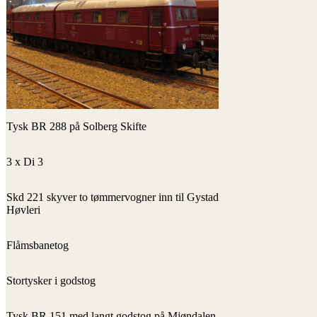
Tysk BR 288 på Solberg Skifte
3 x Di 3
Skd 221 skyver to tømmervogner inn til Gystad
Høvleri
Flåmsbanetog
Stortysker i godstog
Tysk BR 151 med langt godstog på Mjøndalen