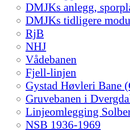
DMJKs anlegg, sporpla
DMJKs tidligere modu
RjB
NHJ
Vådebanen
Fjell-linjen
Gystad Høvleri Bane 
Gruvebanen i Dvergda
Linjeomlegging Solbe
NSB 1936-1969