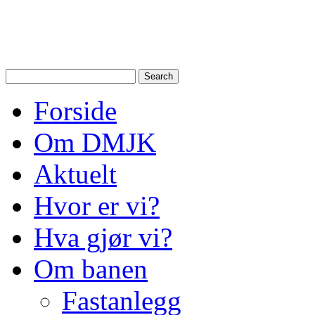
Drammen Modelljernbanek
modelltog i Drammen og N
Forside
Om DMJK
Aktuelt
Hvor er vi?
Hva gjør vi?
Om banen
Fastanlegg