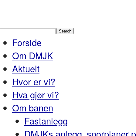
Drammen Modelljernbaneklubb
En
Nedre Buskerud
Forside
Om DMJK
Aktuelt
Hvor er vi?
Hva gjør vi?
Om banen
Fastanlegg
DMJKs anlegg, sporplaner pr