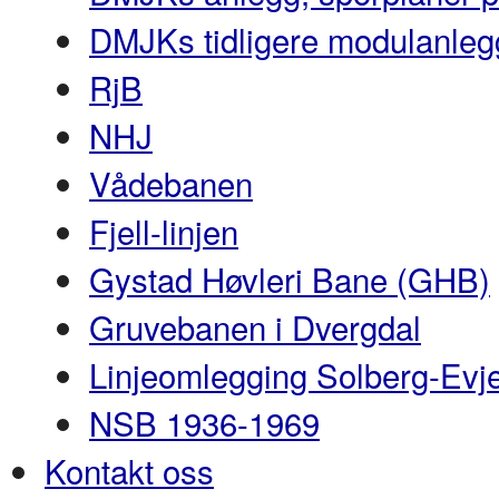
DMJKs tidligere modulanleg
RjB
NHJ
Vådebanen
Fjell-linjen
Gystad Høvleri Bane (GHB)
Gruvebanen i Dvergdal
Linjeomlegging Solberg-Evj
NSB 1936-1969
Kontakt oss