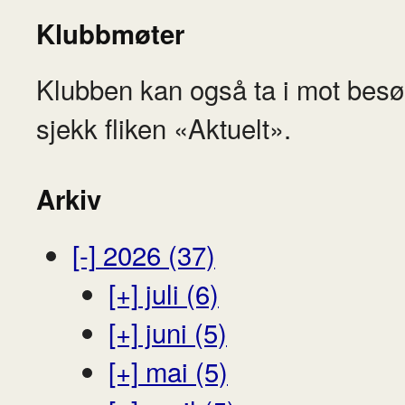
Klubbmøter
Klubben kan også ta i mot besø
sjekk fliken «Aktuelt».
Arkiv
[-]
2026 (37)
[+]
juli (6)
[+]
juni (5)
[+]
mai (5)