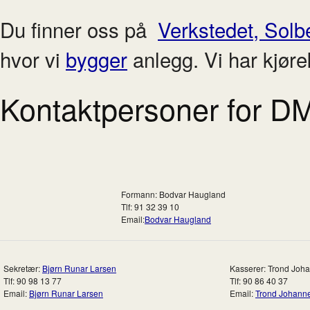
Du finner oss på
Verkstedet, Solb
hvor vi
bygger
anlegg. Vi har kjøre
Kontaktpersoner for D
Formann: Bodvar Haugland
Tlf: 91 32 39 10
Email:
Bodvar Haugland
Sekretær:
Bjørn Runar Larsen
Kasserer: Trond Joh
Tlf: 90 98 13 77
Tlf: 90 86 40 37
Email:
Bjørn Runar Larsen
Email:
Trond Johann