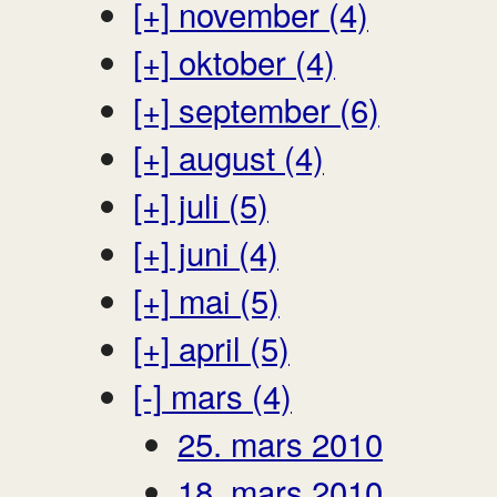
[+]
november (4)
[+]
oktober (4)
[+]
september (6)
[+]
august (4)
[+]
juli (5)
[+]
juni (4)
[+]
mai (5)
[+]
april (5)
[-]
mars (4)
25. mars 2010
18. mars 2010