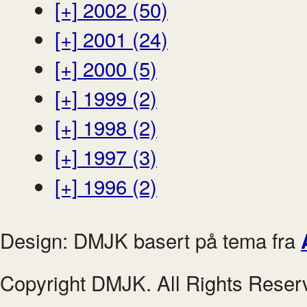
[+]
2002 (50)
[+]
2001 (24)
[+]
2000 (5)
[+]
1999 (2)
[+]
1998 (2)
[+]
1997 (3)
[+]
1996 (2)
Design: DMJK basert på tema fra
Copyright DMJK. All Rights Reser