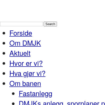
Drammen Modelljernbaneklubb
En
Nedre Buskerud
Forside
Om DMJK
Aktuelt
Hvor er vi?
Hva gjør vi?
Om banen
Fastanlegg
DMJKs anlegg, sporplaner pr