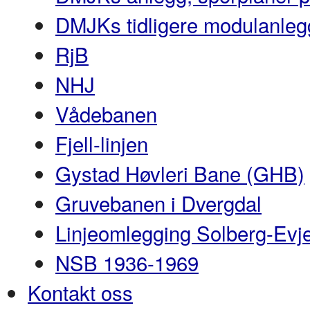
DMJKs tidligere modulanleg
RjB
NHJ
Vådebanen
Fjell-linjen
Gystad Høvleri Bane (GHB)
Gruvebanen i Dvergdal
Linjeomlegging Solberg-Evj
NSB 1936-1969
Kontakt oss