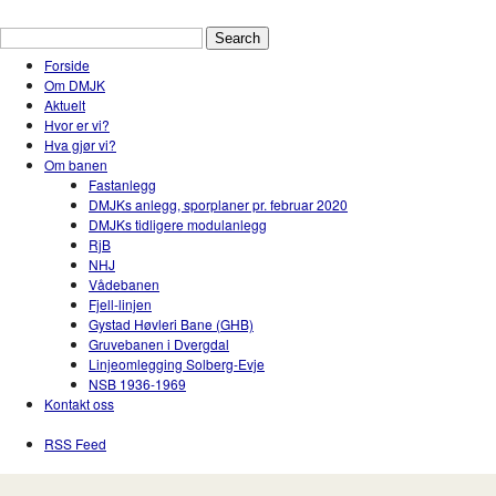
Drammen Modelljernbaneklubb
En hobbyklubb for modelltog i Drammen og Nedr
Forside
Om DMJK
Aktuelt
Hvor er vi?
Hva gjør vi?
Om banen
Fastanlegg
DMJKs anlegg, sporplaner pr. februar 2020
DMJKs tidligere modulanlegg
RjB
NHJ
Vådebanen
Fjell-linjen
Gystad Høvleri Bane (GHB)
Gruvebanen i Dvergdal
Linjeomlegging Solberg-Evje
NSB 1936-1969
Kontakt oss
RSS Feed