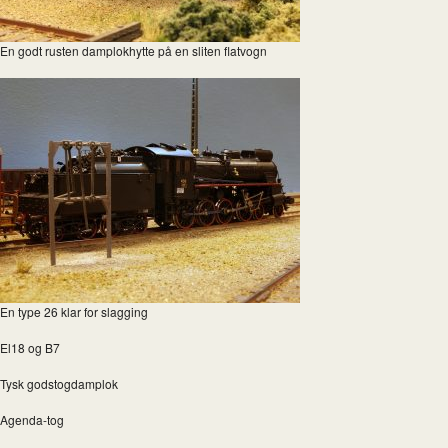
En godt rusten damplokhytte på en sliten flatvogn
En type 26 klar for slagging
El18 og B7
Tysk godstogdamplok
Agenda-tog