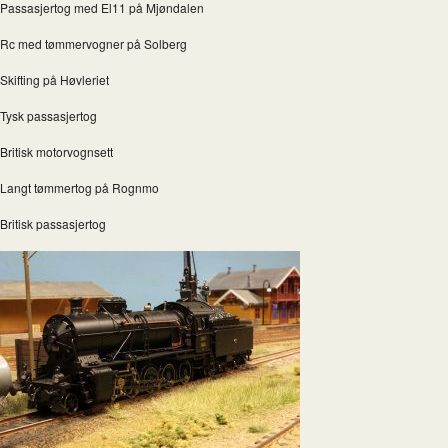
Passasjertog med El11 på Mjøndalen
Rc med tømmervogner på Solberg
Skifting på Høvleriet
Tysk passasjertog
Britisk motorvognsett
Langt tømmertog på Rognmo
Britisk passasjertog