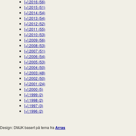
[+]
2016 (56)
[+]
2015 (51)
[+]
2014 (54)
[+]
2013 (54)
[+]
2012 (52)
[+]
2011 (55)
[+]
2010 (53)
[+]
2009 (56)
[+]
2008 (53)
[+]
2007 (51)
[+]
2006 (54)
[+]
2005 (53)
[+]
2004 (50)
[+]
2003 (48)
[+]
2002 (50)
[+]
2001 (24)
[+]
2000 (5)
[+]
1999 (2)
[+]
1998 (2)
[+]
1997 (3)
[+]
1996 (2)
Design: DMJK basert på tema fra
Arras