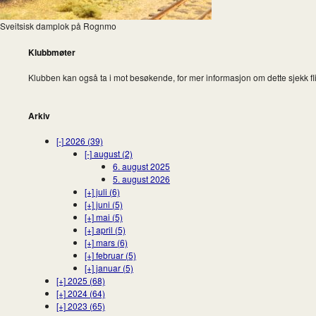
Sveitsisk damplok på Rognmo
Klubbmøter
Klubben kan også ta i mot besøkende, for mer informasjon om dette sjekk fl
Arkiv
[-]
2026 (39)
[-]
august (2)
6. august 2025
5. august 2026
[+]
juli (6)
[+]
juni (5)
[+]
mai (5)
[+]
april (5)
[+]
mars (6)
[+]
februar (5)
[+]
januar (5)
[+]
2025 (68)
[+]
2024 (64)
[+]
2023 (65)