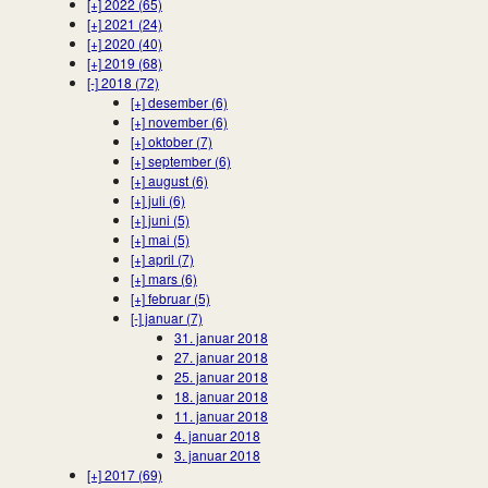
[+]
2022 (65)
[+]
2021 (24)
[+]
2020 (40)
[+]
2019 (68)
[-]
2018 (72)
[+]
desember (6)
[+]
november (6)
[+]
oktober (7)
[+]
september (6)
[+]
august (6)
[+]
juli (6)
[+]
juni (5)
[+]
mai (5)
[+]
april (7)
[+]
mars (6)
[+]
februar (5)
[-]
januar (7)
31. januar 2018
27. januar 2018
25. januar 2018
18. januar 2018
11. januar 2018
4. januar 2018
3. januar 2018
[+]
2017 (69)