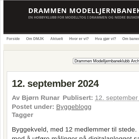
DRAMMEN MODELLJERNBANE
EN HOBBYKLUBB FOR MODELLTOG I DRAMMEN OG NEDRE BUSKE
Forside
Om DMJK
Aktuelt
Hvor er vi?
Hva gjør vi?
Om bane
12. september 2024
Av
Bjørn Runar
Publisert:
12. september
Postet under:
Byggeblogg
Tagger
Byggekveld, med 12 medlemmer til stede.
med å utføre målinger på digitalanlegget 