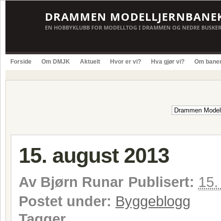
DRAMMEN MODELLJERNBANE
EN HOBBYKLUBB FOR MODELLTOG I DRAMMEN OG NEDRE BUSKE
Forside
Om DMJK
Aktuelt
Hvor er vi?
Hva gjør vi?
Om bane
15. august 2013
Av
Bjørn Runar
Publisert:
15.
Postet under:
Byggeblogg
Tagger