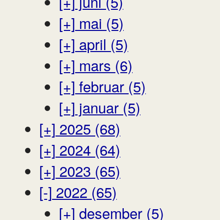
[+]
juni (5)
[+]
mai (5)
[+]
april (5)
[+]
mars (6)
[+]
februar (5)
[+]
januar (5)
[+]
2025 (68)
[+]
2024 (64)
[+]
2023 (65)
[-]
2022 (65)
[+]
desember (5)