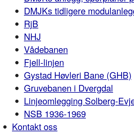
DMJKs tidligere modulanleg
RjB
NHJ
Vådebanen
Fjell-linjen
Gystad Høvleri Bane (GHB)
Gruvebanen i Dvergdal
Linjeomlegging Solberg-Evj
NSB 1936-1969
Kontakt oss