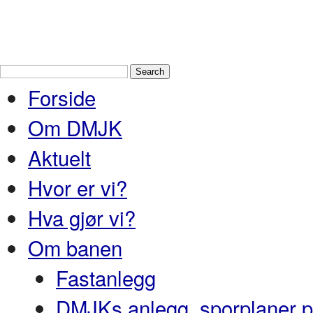
Drammen Modelljernbaneklubb
En
Nedre Buskerud
Forside
Om DMJK
Aktuelt
Hvor er vi?
Hva gjør vi?
Om banen
Fastanlegg
DMJKs anlegg, sporplaner pr