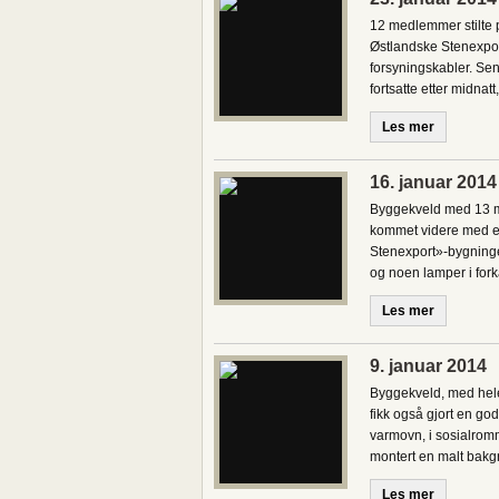
12 medlemmer stilte 
Østlandske Stenexport
forsyningskabler. Sen
fortsatte etter midnat
Les mer
16. januar 2014
Byggekveld med 13 med
kommet videre med et
Stenexport»-bygningen
og noen lamper i for
Les mer
9. januar 2014
Byggekveld, med hele
fikk også gjort en go
varmovn, i sosialrom
montert en malt bakg
Les mer