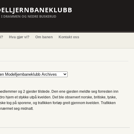
ELLJERNBANEKLUBB
 I DRAMMEN OG NEDRE BUSKERUD
i?
Hva gjør vi?
Om banen
Kontakt oss
edlemmer og 2 gjester tilstede. Den ene gjesten meldte seg forresten inn
o hjem et stykke utpå kvelden. Det ble observert norske, britiske, tyske,
ke tog på sporene, og trafikken forløp greit gjennom kvelden. Trafikken
en nærmet seg midnatt.