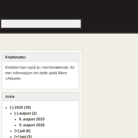
Klubbmøter
Klubben kan også ta i mot besøkende, for
mer informasjon om dette sjekk fliken
«Aktuelt».
Arkiv
[-]
2026 (39)
[-]
august (2)
6. august 2025
5. august 2026
[+]
juli (6)
[+]
juni (5)