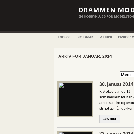
DRAMMEN MOD
EN HOBBYKLUBB FOR MODELLTOG
Forside
Om DMJK
Aktuelt
Hvor er v
ARKIV FOR JANUAR, 2014
30. januar 2014
Kjørekveld, med 16 m
som medlem før han dr
amerikanske og svens
stilnet av når klokk
Les mer
23. januar 2014