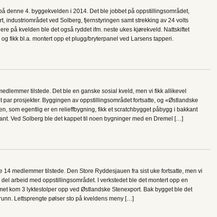
på denne 4. byggekvelden i 2014. Det ble jobbet på oppstillingsområdet,
, industriområdet ved Solberg, fjernstyringen samt strekking av 24 volts
ere på kvelden ble det også ryddet ifm. neste ukes kjørekveld. Nattskiftet
t, og fikk bl.a. montert opp et plugg/bryterpanel ved Larsens tapperi.
lemmer tilstede. Det ble en ganske sosial kveld, men vi fikk allikevel
 par prosjekter. Byggingen av oppstillingsområdet fortsatte, og «Østlandske
, som egentlig er en relieffbygning, fikk et scratchbygget påbygg i bakkant
kant. Ved Solberg ble det kappet til noen bygninger med en Dremel […]
 14 medlemmer tilstede. Den Store Ryddesjauen fra sist uke fortsatte, men vi
d del arbeid med oppstillingsområdet. I verkstedet ble det montert opp en
met kom 3 lyktestolper opp ved Østlandske Stenexport. Bak bygget ble det
runn. Lettsprengte pølser sto på kveldens meny […]