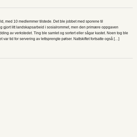
eld, med 10 medlemmer tilstede. Det ble jobbet med sporene til
og gjort litt landskapsarbeid i sosialrommet, men den primære oppgaven
ding av verkstedet. Ting ble samlet og sortert eller sågar kastet. Noen tog ble
t var tid for servering av lettsprengte pølser. Nattskiftet fortsatte også […]