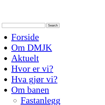
Drammen Modelljernbanek
modelltog i Drammen og N
Forside
Om DMJK
Aktuelt
Hvor er vi?
Hva gjør vi?
Om banen
Fastanlegg