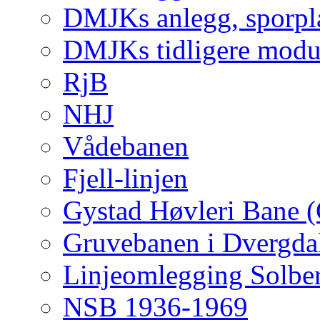
DMJKs anlegg, sporpla
DMJKs tidligere modu
RjB
NHJ
Vådebanen
Fjell-linjen
Gystad Høvleri Bane 
Gruvebanen i Dvergda
Linjeomlegging Solbe
NSB 1936-1969