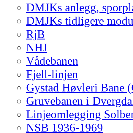
DMJKs anlegg, sporpla
DMJKs tidligere modu
RjB
NHJ
Vådebanen
Fjell-linjen
Gystad Høvleri Bane 
Gruvebanen i Dvergda
Linjeomlegging Solbe
NSB 1936-1969