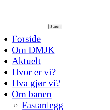
Drammen Modelljernbanek
modelltog i Drammen og N
Forside
Om DMJK
Aktuelt
Hvor er vi?
Hva gjør vi?
Om banen
Fastanlegg