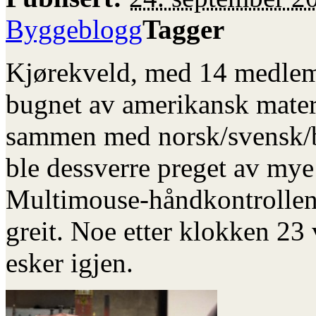
Byggeblogg
Tagger
Kjørekveld, med 14 medlem
bugnet av amerikansk mater
sammen med norsk/svensk/br
ble dessverre preget av my
Multimouse-håndkontrollene
greit. Noe etter klokken 23 
esker igjen.