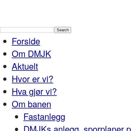
Drammen Modelljernbaneklubb
En
Nedre Buskerud
Forside
Om DMJK
Aktuelt
Hvor er vi?
Hva gjør vi?
Om banen
Fastanlegg
DMJKs anlegg, sporplaner pr