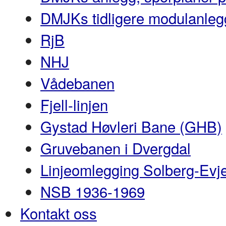
DMJKs tidligere modulanleg
RjB
NHJ
Vådebanen
Fjell-linjen
Gystad Høvleri Bane (GHB)
Gruvebanen i Dvergdal
Linjeomlegging Solberg-Evj
NSB 1936-1969
Kontakt oss