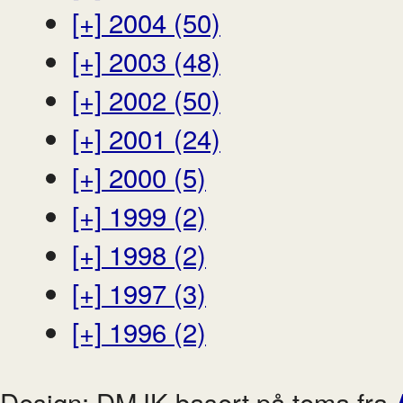
[+]
2004 (50)
[+]
2003 (48)
[+]
2002 (50)
[+]
2001 (24)
[+]
2000 (5)
[+]
1999 (2)
[+]
1998 (2)
[+]
1997 (3)
[+]
1996 (2)
Design: DMJK basert på tema fra