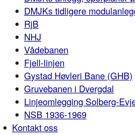
DMJKs tidligere modulanleg
RjB
NHJ
Vådebanen
Fjell-linjen
Gystad Høvleri Bane (GHB)
Gruvebanen i Dvergdal
Linjeomlegging Solberg-Evj
NSB 1936-1969
Kontakt oss