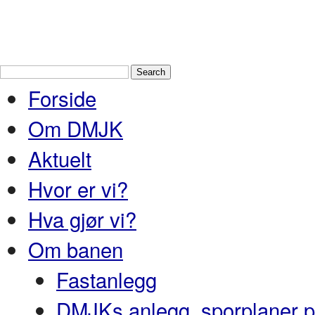
Drammen Modelljernbaneklubb
En
Nedre Buskerud
Forside
Om DMJK
Aktuelt
Hvor er vi?
Hva gjør vi?
Om banen
Fastanlegg
DMJKs anlegg, sporplaner pr