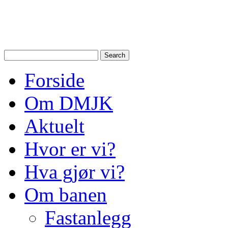
Drammen Modelljernbanek
modelltog i Drammen og N
Forside
Om DMJK
Aktuelt
Hvor er vi?
Hva gjør vi?
Om banen
Fastanlegg