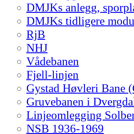
DMJKs anlegg, sporpla
DMJKs tidligere modu
RjB
NHJ
Vådebanen
Fjell-linjen
Gystad Høvleri Bane 
Gruvebanen i Dvergda
Linjeomlegging Solbe
NSB 1936-1969