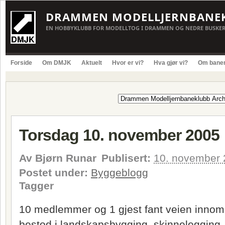
DRAMMEN MODELLJERNBANE
EN HOBBYKLUBB FOR MODELLTOG I DRAMMEN OG NEDRE BUSKE
Forside
Om DMJK
Aktuelt
Hvor er vi?
Hva gjør vi?
Om bane
Torsdag 10. november 2005
Av
Bjørn Runar
Publisert:
10. november
Postet under:
Byggeblogg
Tagger
10 medlemmer og 1 gjest fant veien innom
bestod i landskapsbygging, skinnelegging,