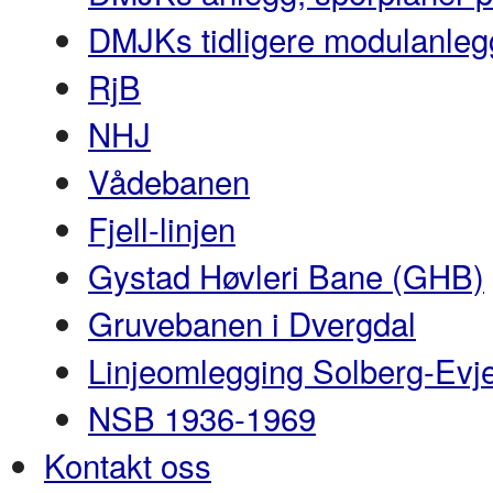
DMJKs tidligere modulanleg
RjB
NHJ
Vådebanen
Fjell-linjen
Gystad Høvleri Bane (GHB)
Gruvebanen i Dvergdal
Linjeomlegging Solberg-Evj
NSB 1936-1969
Kontakt oss