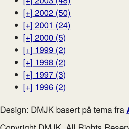
[+]
2002 (50)
[+]
2001 (24)
[+]
2000 (5)
[+]
1999 (2)
[+]
1998 (2)
[+]
1997 (3)
[+]
1996 (2)
Design: DMJK basert på tema fra
Copyright DMJK. All Rights Reser