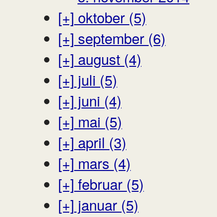
[+]
oktober (5)
[+]
september (6)
[+]
august (4)
[+]
juli (5)
[+]
juni (4)
[+]
mai (5)
[+]
april (3)
[+]
mars (4)
[+]
februar (5)
[+]
januar (5)