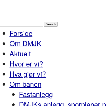
Drammen Modelljernbaneklubb
En
Nedre Buskerud
Forside
Om DMJK
Aktuelt
Hvor er vi?
Hva gjør vi?
Om banen
Fastanlegg
DMJKs anlegg, sporplaner pr