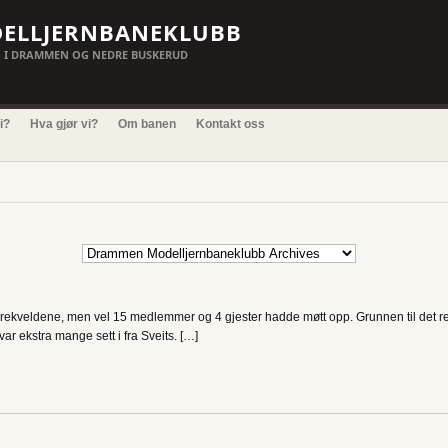
ELLJERNBANEKLUBB
 I DRAMMEN OG NEDRE BUSKERUD
i?
Hva gjør vi?
Om banen
Kontakt oss
ørekveldene, men vel 15 medlemmer og 4 gjester hadde møtt opp. Grunnen til det re
r ekstra mange sett i fra Sveits. […]