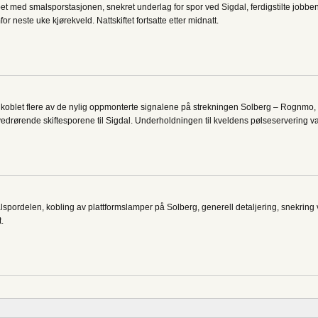
 med smalsporstasjonen, snekret underlag for spor ved Sigdal, ferdigstilte jobben
for neste uke kjørekveld. Nattskiftet fortsatte etter midnatt.
 koblet flere av de nylig oppmonterte signalene på strekningen Solberg – Rognmo, 
drørende skiftesporene til Sigdal. Underholdningen til kveldens pølseservering v
lspordelen, kobling av plattformslamper på Solberg, generell detaljering, snekri
tt.