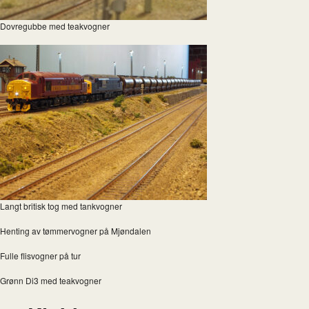
Dovregubbe med teakvogner
Langt britisk tog med tankvogner
Henting av tømmervogner på Mjøndalen
Fulle flisvogner på tur
Grønn Di3 med teakvogner