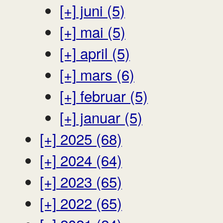
[+]
juni (5)
[+]
mai (5)
[+]
april (5)
[+]
mars (6)
[+]
februar (5)
[+]
januar (5)
[+]
2025 (68)
[+]
2024 (64)
[+]
2023 (65)
[+]
2022 (65)