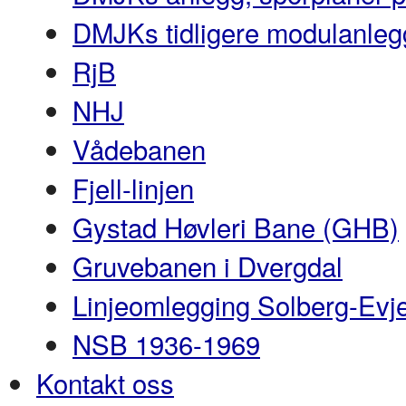
DMJKs tidligere modulanleg
RjB
NHJ
Vådebanen
Fjell-linjen
Gystad Høvleri Bane (GHB)
Gruvebanen i Dvergdal
Linjeomlegging Solberg-Evj
NSB 1936-1969
Kontakt oss