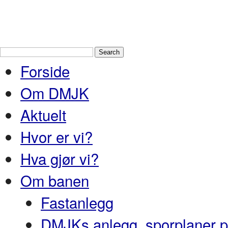
Drammen Modelljernbaneklubb
En
Nedre Buskerud
Forside
Om DMJK
Aktuelt
Hvor er vi?
Hva gjør vi?
Om banen
Fastanlegg
DMJKs anlegg, sporplaner pr