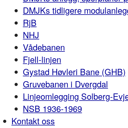
DMJKs tidligere modulanleg
RjB
NHJ
Vådebanen
Fjell-linjen
Gystad Høvleri Bane (GHB)
Gruvebanen i Dvergdal
Linjeomlegging Solberg-Evj
NSB 1936-1969
Kontakt oss