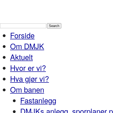
Drammen Modelljernbaneklubb
En
Nedre Buskerud
Forside
Om DMJK
Aktuelt
Hvor er vi?
Hva gjør vi?
Om banen
Fastanlegg
DMJKs anlegg, sporplaner pr