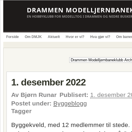
DRAMMEN MODELLJERNBANE
EN HOBBYKLUBB FOR MODELLTOG I DRAMMEN OG NEDRE BUSKE
Forside
Om DMJK
Aktuelt
Hvor er vi?
Hva gjør vi?
Om bane
1. desember 2022
Av
Bjørn Runar
Publisert:
1. desember 2
Postet under:
Byggeblogg
Tagger
Byggekveld, med 12 medlemmer til stede. 