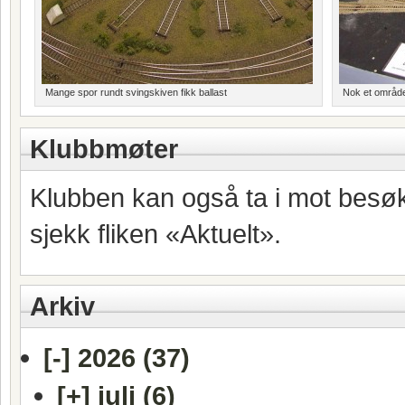
Mange spor rundt svingskiven fikk ballast
Nok et område
Klubbmøter
Klubben kan også ta i mot besøk
sjekk fliken «Aktuelt».
Arkiv
[-]
2026 (37)
[+]
juli (6)