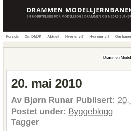
DRAMMEN MODELLJERNBANE
EN HOBBYKLUBB FOR MODELLTOG I DRAMMEN OG NEDRE BUSKE
Forside
Om DMJK
Aktuelt
Hvor er vi?
Hva gjør vi?
Om bane
20. mai 2010
Av
Bjørn Runar
Publisert:
20.
Postet under:
Byggeblogg
Tagger