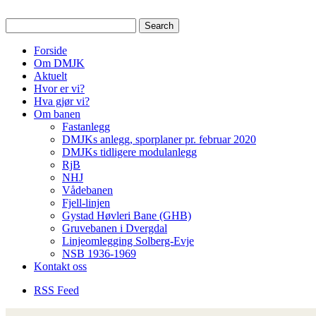
Drammen Modelljernbaneklubb
En hobbyklubb for modelltog i Dra
Forside
Om DMJK
Aktuelt
Hvor er vi?
Hva gjør vi?
Om banen
Fastanlegg
DMJKs anlegg, sporplaner pr. februar 2020
DMJKs tidligere modulanlegg
RjB
NHJ
Vådebanen
Fjell-linjen
Gystad Høvleri Bane (GHB)
Gruvebanen i Dvergdal
Linjeomlegging Solberg-Evje
NSB 1936-1969
Kontakt oss
RSS Feed