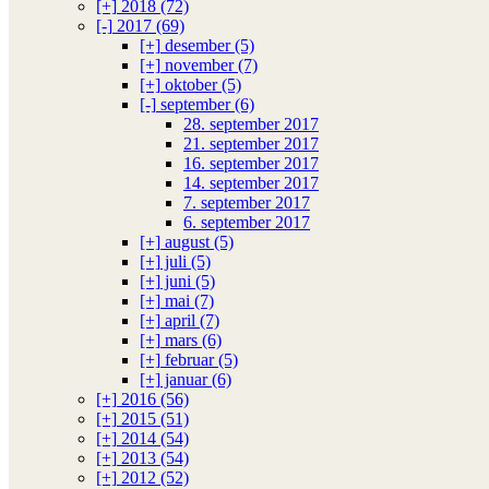
[+]
2018 (72)
[-]
2017 (69)
[+]
desember (5)
[+]
november (7)
[+]
oktober (5)
[-]
september (6)
28. september 2017
21. september 2017
16. september 2017
14. september 2017
7. september 2017
6. september 2017
[+]
august (5)
[+]
juli (5)
[+]
juni (5)
[+]
mai (7)
[+]
april (7)
[+]
mars (6)
[+]
februar (5)
[+]
januar (6)
[+]
2016 (56)
[+]
2015 (51)
[+]
2014 (54)
[+]
2013 (54)
[+]
2012 (52)