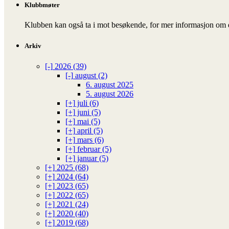
Klubbmøter
Klubben kan også ta i mot besøkende, for mer informasjon om d
Arkiv
[-]
2026 (39)
[-]
august (2)
6. august 2025
5. august 2026
[+]
juli (6)
[+]
juni (5)
[+]
mai (5)
[+]
april (5)
[+]
mars (6)
[+]
februar (5)
[+]
januar (5)
[+]
2025 (68)
[+]
2024 (64)
[+]
2023 (65)
[+]
2022 (65)
[+]
2021 (24)
[+]
2020 (40)
[+]
2019 (68)