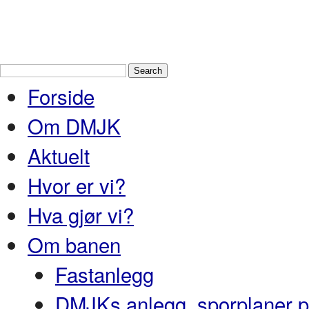
Drammen Modelljernbaneklubb
En
Nedre Buskerud
Forside
Om DMJK
Aktuelt
Hvor er vi?
Hva gjør vi?
Om banen
Fastanlegg
DMJKs anlegg, sporplaner pr