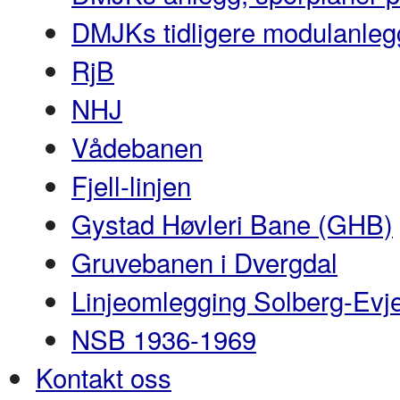
DMJKs tidligere modulanleg
RjB
NHJ
Vådebanen
Fjell-linjen
Gystad Høvleri Bane (GHB)
Gruvebanen i Dvergdal
Linjeomlegging Solberg-Evj
NSB 1936-1969
Kontakt oss