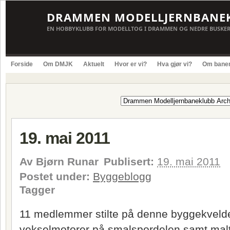
DRAMMEN MODELLJERNBANE
EN HOBBYKLUBB FOR MODELLTOG I DRAMMEN OG NEDRE BUSKE
Forside
Om DMJK
Aktuelt
Hvor er vi?
Hva gjør vi?
Om bane
19. mai 2011
Av
Bjørn Runar
Publisert:
19. mai 2011
Postet under:
Byggeblogg
Tagger
11 medlemmer stilte på denne byggekvelden
vekselmotorer på smalspordelen samt malt e