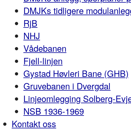
DMJKs tidligere modulanleg
RjB
NHJ
Vådebanen
Fjell-linjen
Gystad Høvleri Bane (GHB)
Gruvebanen i Dvergdal
Linjeomlegging Solberg-Evj
NSB 1936-1969
Kontakt oss