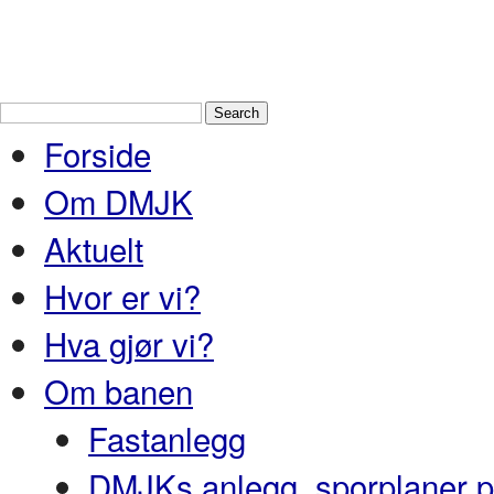
Drammen Modelljernbaneklubb
En
Nedre Buskerud
Forside
Om DMJK
Aktuelt
Hvor er vi?
Hva gjør vi?
Om banen
Fastanlegg
DMJKs anlegg, sporplaner pr