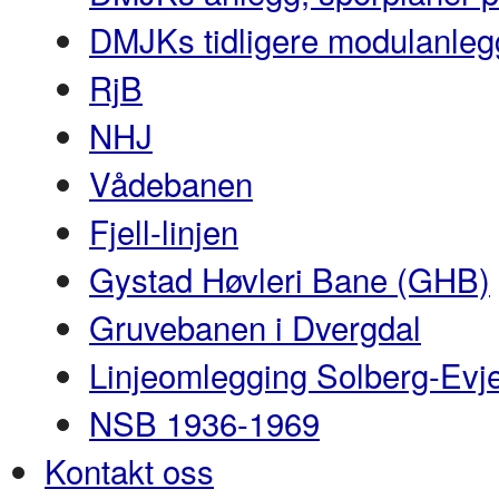
DMJKs tidligere modulanleg
RjB
NHJ
Vådebanen
Fjell-linjen
Gystad Høvleri Bane (GHB)
Gruvebanen i Dvergdal
Linjeomlegging Solberg-Evj
NSB 1936-1969
Kontakt oss