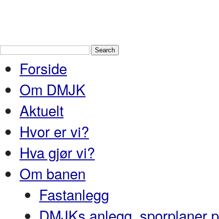
Drammen Modelljernbaneklubb
En
Nedre Buskerud
Forside
Om DMJK
Aktuelt
Hvor er vi?
Hva gjør vi?
Om banen
Fastanlegg
DMJKs anlegg, sporplaner pr