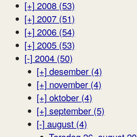
[+]
2008 (53)
[+]
2007 (51)
[+]
2006 (54)
[+]
2005 (53)
[-]
2004 (50)
[+]
desember (4)
[+]
november (4)
[+]
oktober (4)
[+]
september (5)
[-]
august (4)
Torsdag 26. august 2