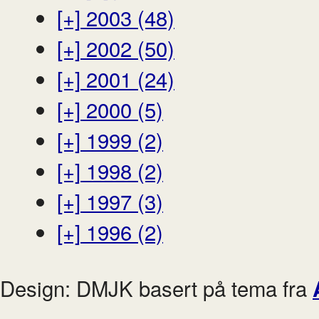
[+]
2003 (48)
[+]
2002 (50)
[+]
2001 (24)
[+]
2000 (5)
[+]
1999 (2)
[+]
1998 (2)
[+]
1997 (3)
[+]
1996 (2)
Design: DMJK basert på tema fra