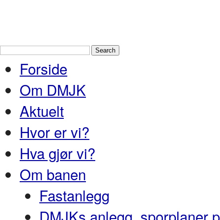
Drammen Modelljernbaneklubb
En
Nedre Buskerud
Forside
Om DMJK
Aktuelt
Hvor er vi?
Hva gjør vi?
Om banen
Fastanlegg
DMJKs anlegg, sporplaner pr