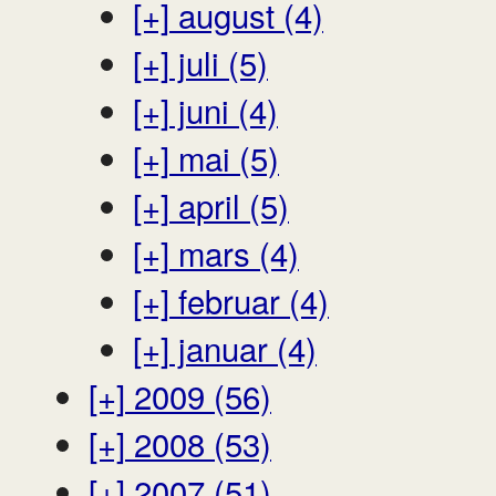
[+]
august (4)
[+]
juli (5)
[+]
juni (4)
[+]
mai (5)
[+]
april (5)
[+]
mars (4)
[+]
februar (4)
[+]
januar (4)
[+]
2009 (56)
[+]
2008 (53)
[+]
2007 (51)