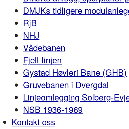
DMJKs tidligere modulanleg
RjB
NHJ
Vådebanen
Fjell-linjen
Gystad Høvleri Bane (GHB)
Gruvebanen i Dvergdal
Linjeomlegging Solberg-Evj
NSB 1936-1969
Kontakt oss