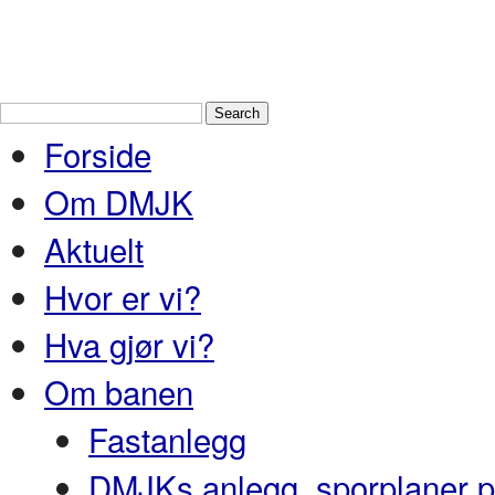
Drammen Modelljernbaneklubb
En
og Nedre Buskerud
Forside
Om DMJK
Aktuelt
Hvor er vi?
Hva gjør vi?
Om banen
Fastanlegg
DMJKs anlegg, sporplaner pr