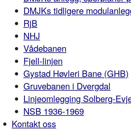
DMJKs tidligere modulanleg
RjB
NHJ
Vådebanen
Fjell-linjen
Gystad Høvleri Bane (GHB)
Gruvebanen i Dvergdal
Linjeomlegging Solberg-Evj
NSB 1936-1969
Kontakt oss