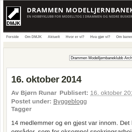
DRAMMEN MODELLJERNBANE
EN HOBBYKLUBB FOR MODELLTOG I DRAMMEN OG NEDRE BUSKE
Forside
Om DMJK
Aktuelt
Hvor er vi?
Hva gjør vi?
Om bane
16. oktober 2014
Av
Bjørn Runar
Publisert:
16. oktober 20
Postet under:
Byggeblogg
Tagger
14 medlemmer og en gjest var innom. Det 
områder, som for eksempel snekringsarbeid