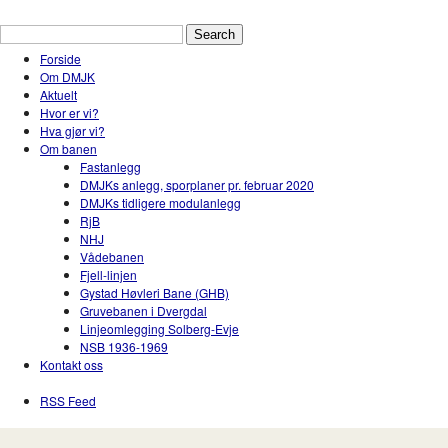
Drammen Modelljernbaneklubb
En hobbyklubb for modelltog i Drammen og Nedr
Forside
Om DMJK
Aktuelt
Hvor er vi?
Hva gjør vi?
Om banen
Fastanlegg
DMJKs anlegg, sporplaner pr. februar 2020
DMJKs tidligere modulanlegg
RjB
NHJ
Vådebanen
Fjell-linjen
Gystad Høvleri Bane (GHB)
Gruvebanen i Dvergdal
Linjeomlegging Solberg-Evje
NSB 1936-1969
Kontakt oss
RSS Feed