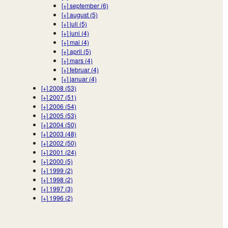
[+]
september (6)
[+]
august (5)
[+]
juli (5)
[+]
juni (4)
[+]
mai (4)
[+]
april (5)
[+]
mars (4)
[+]
februar (4)
[+]
januar (4)
[+]
2008 (53)
[+]
2007 (51)
[+]
2006 (54)
[+]
2005 (53)
[+]
2004 (50)
[+]
2003 (48)
[+]
2002 (50)
[+]
2001 (24)
[+]
2000 (5)
[+]
1999 (2)
[+]
1998 (2)
[+]
1997 (3)
[+]
1996 (2)