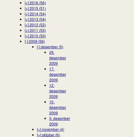
[+]
2016 (56)
[+]
2015 (51)
[+]
2014 (54)
[+]
2013 (54)
[+]
2012 (52)
[+]
2011 (55)
[+]
2010 (53)
[-]
2009 (56)
[-]
desember (5)
29.
desember
2009
17.
desember
2009
12.
desember
2009
10.
desember
2009
3. desember
2009
[+]
november (4)
[+]
oktober (6)