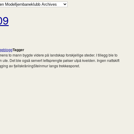
09
geblogg
Tagger
ns to mann bygde videre på landskap forskjellige steder. I tillegg ble to
 ute. Det ble også servert lettsprengte pølser utpå kvelden. Ingen nattskift
ygging av fjellskråningSteinmur langs trekkesporet.