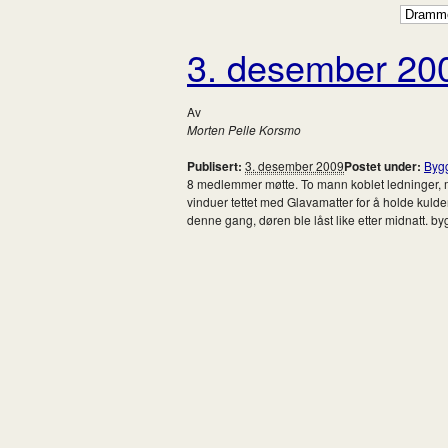
3. desember 20
Av
Morten Pelle Korsmo
Publisert:
3. desember 2009
Postet under:
Byg
8 medlemmer møtte. To mann koblet ledninger, me
vinduer tettet med Glavamatter for å holde kulden
denne gang, døren ble låst like etter midnatt. b