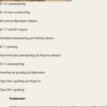
El 14 i passasjertog
El 14 med containertog
92-sett på Mjøndalen stasjon
El 17 med B7-vogner
Sveitsisk passasjertog på Solberg stasjon
El 1 i godstog
Gammelt tysk passasjertog på Rognmo stasjon
Di 4 i passasjertog
Amerikansk godstog på Mjøndalen
Type 32a i godstog på Rognmo
Type 26c i godstog
Klubbmøter
Klubben kan også ta i mot besøkende, for mer informasjon om dette sjekk fl