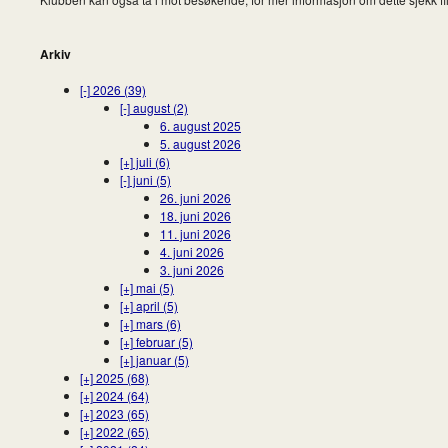
Arkiv
[-]
2026 (39)
[-]
august (2)
6. august 2025
5. august 2026
[+]
juli (6)
[-]
juni (5)
26. juni 2026
18. juni 2026
11. juni 2026
4. juni 2026
3. juni 2026
[+]
mai (5)
[+]
april (5)
[+]
mars (6)
[+]
februar (5)
[+]
januar (5)
[+]
2025 (68)
[+]
2024 (64)
[+]
2023 (65)
[+]
2022 (65)