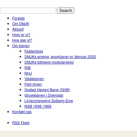
Drammen Modelljernbaneklubb
En hobbyklubb for modelltog i Drammen og Nedr
Forside
Om DMJK
Aktuelt
Hvor er vi?
Hva gjør vi?
Om banen
Fastanlegg
DMJKs anlegg, sporplaner pr. februar 2020
DMJKs tidligere modulanlegg
RjB
NHJ
Vådebanen
Fjell-linjen
Gystad Høvleri Bane (GHB)
Gruvebanen i Dvergdal
Linjeomlegging Solberg-Evje
NSB 1936-1969
Kontakt oss
RSS Feed