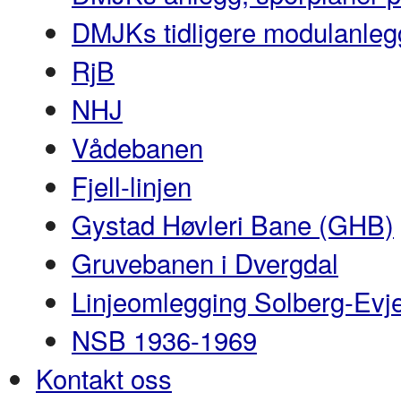
DMJKs tidligere modulanleg
RjB
NHJ
Vådebanen
Fjell-linjen
Gystad Høvleri Bane (GHB)
Gruvebanen i Dvergdal
Linjeomlegging Solberg-Evj
NSB 1936-1969
Kontakt oss