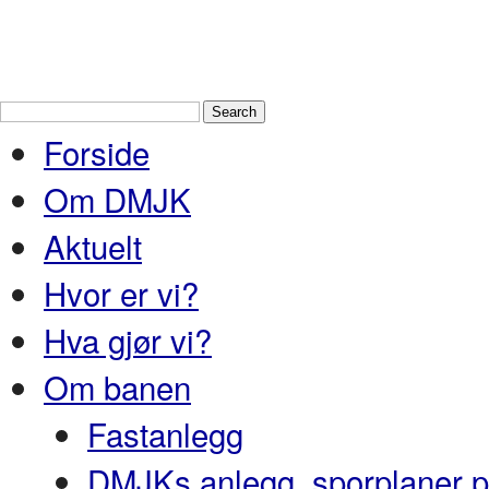
Drammen Modelljernbaneklubb
En
Nedre Buskerud
Forside
Om DMJK
Aktuelt
Hvor er vi?
Hva gjør vi?
Om banen
Fastanlegg
DMJKs anlegg, sporplaner pr