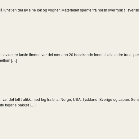
 luftet en del av sine lok og vogner. Materiellet spente fra norsk over tysk til svei
v de tre første timene var det mer enn 20 besøkende innom i alle aldre fra et par 
mellom […]
r det tett trafikk, med tog fra bl.a. Norge, USA, Tyskland, Sverige og Japan. Senere
este togene pakket […]