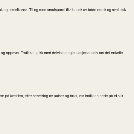
tsisk og amerikansk. Til og med smalsporet fikk besøk av både norsk og sveitsisk
og oppover. Trafikken gikk med delvis belagte stasjoner selv om det enkelte
 på kvelden, etter servering av pølser og brus, var trafikken nede på et slik