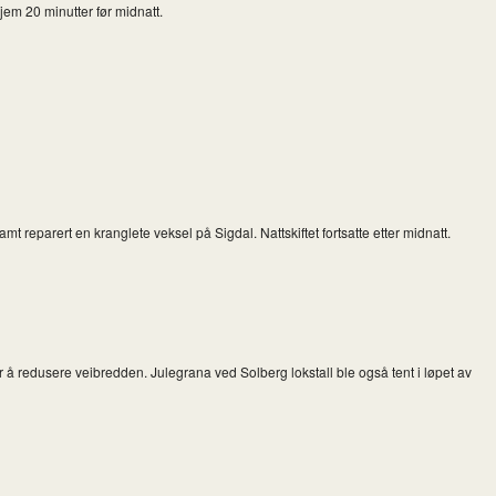
hjem 20 minutter før midnatt.
t reparert en kranglete veksel på Sigdal. Nattskiftet fortsatte etter midnatt.
 å redusere veibredden. Julegrana ved Solberg lokstall ble også tent i løpet av