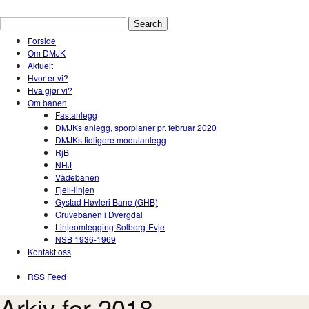
Drammen Modelljernbaneklubb
En hobbyklubb for modelltog i Drammen og Nedr
Forside
Om DMJK
Aktuelt
Hvor er vi?
Hva gjør vi?
Om banen
Fastanlegg
DMJKs anlegg, sporplaner pr. februar 2020
DMJKs tidligere modulanlegg
RjB
NHJ
Vådebanen
Fjell-linjen
Gystad Høvleri Bane (GHB)
Gruvebanen i Dvergdal
Linjeomlegging Solberg-Evje
NSB 1936-1969
Kontakt oss
RSS Feed
Arkiv for 2018