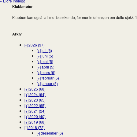
« Eldre innlegg
Klubbmøter
Klubben kan også ta i mot besøkende, for mer informasjon om dette sjekk fl
Arkiv
[-]
2026 (37)
[+]
juli (6)
[+]
juni (5)
[+]
mai (5)
[+]
april (5)
[+]
mars (6)
[+]
februar (5)
[+]
januar (5)
[+]
2025 (68)
[+]
2024 (64)
[+]
2023 (65)
[+]
2022 (65)
[+]
2021 (24)
[+]
2020 (40)
[+]
2019 (68)
[-]
2018 (72)
[-]
desember (6)