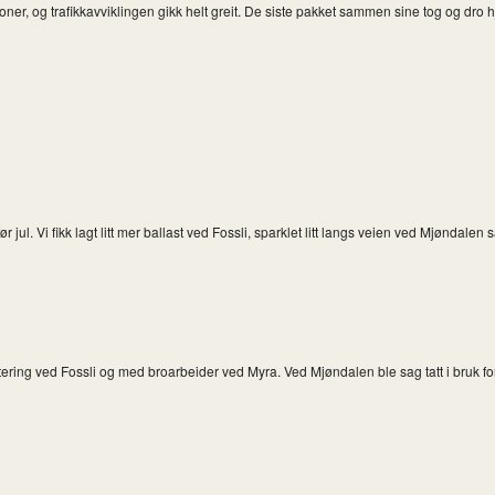
joner, og trafikkavviklingen gikk helt greit. De siste pakket sammen sine tog og dro 
 Vi fikk lagt litt mer ballast ved Fossli, sparklet litt langs veien ved Mjøndalen sam
ring ved Fossli og med broarbeider ved Myra. Ved Mjøndalen ble sag tatt i bruk for