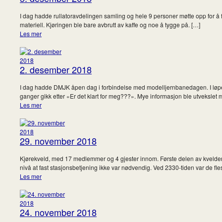
I dag hadde rullatoravdelingen samling og hele 9 personer møtte opp for å få
materiell. Kjøringen ble bare avbrutt av kaffe og noe å tygge på. […]
Les mer
2. desember 2018
I dag hadde DMJK åpen dag i forbindelse med modelljernbanedagen. I løpet a
ganger gikk etter «Er det klart for meg???». Mye informasjon ble utvekslet 
Les mer
29. november 2018
Kjørekveld, med 17 medlemmer og 4 gjester innom. Første delen av kvelden va
nivå at fast stasjonsbetjening ikke var nødvendig. Ved 2330-tiden var de fl
Les mer
24. november 2018