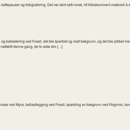
fepauser og fotografering. Det var stort sett norsk, litt tilårskomment materiell å
allastering ved Fossli, det ble sparklet og malt bakgrunn, og det ble jobbet med ge
attskift denne gang, de to siste dro […]
brukar ved Myra, ballastlegging ved Fossli, sparkling av bakgrunn ved Rognmo, lan