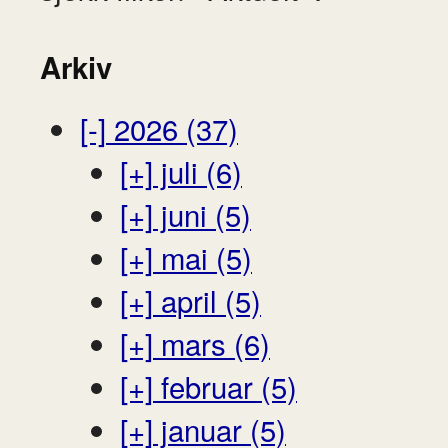
Arkiv
[-]
2026 (37)
[+]
juli (6)
[+]
juni (5)
[+]
mai (5)
[+]
april (5)
[+]
mars (6)
[+]
februar (5)
[+]
januar (5)