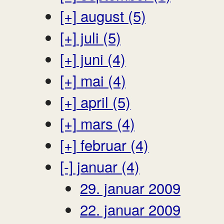
[+]
august (5)
[+]
juli (5)
[+]
juni (4)
[+]
mai (4)
[+]
april (5)
[+]
mars (4)
[+]
februar (4)
[-]
januar (4)
29. januar 2009
22. januar 2009