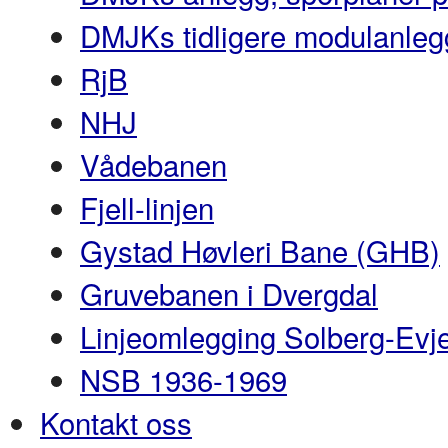
DMJKs tidligere modulanleg
RjB
NHJ
Vådebanen
Fjell-linjen
Gystad Høvleri Bane (GHB)
Gruvebanen i Dvergdal
Linjeomlegging Solberg-Evj
NSB 1936-1969
Kontakt oss