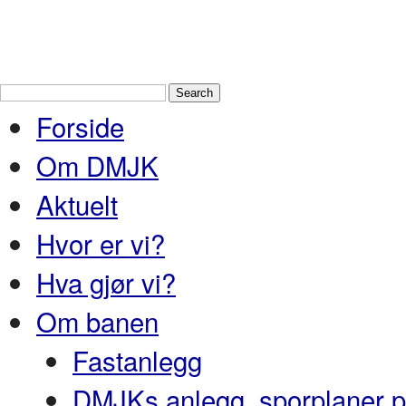
Drammen Modelljernbaneklubb
En
Nedre Buskerud
Forside
Om DMJK
Aktuelt
Hvor er vi?
Hva gjør vi?
Om banen
Fastanlegg
DMJKs anlegg, sporplaner pr