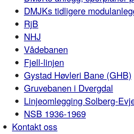
DMJKs tidligere modulanleg
RjB
NHJ
Vådebanen
Fjell-linjen
Gystad Høvleri Bane (GHB)
Gruvebanen i Dvergdal
Linjeomlegging Solberg-Evj
NSB 1936-1969
Kontakt oss