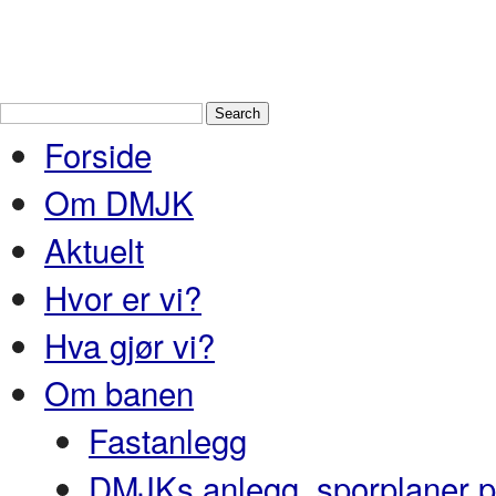
Drammen Modelljernbaneklubb
En
Nedre Buskerud
Forside
Om DMJK
Aktuelt
Hvor er vi?
Hva gjør vi?
Om banen
Fastanlegg
DMJKs anlegg, sporplaner pr