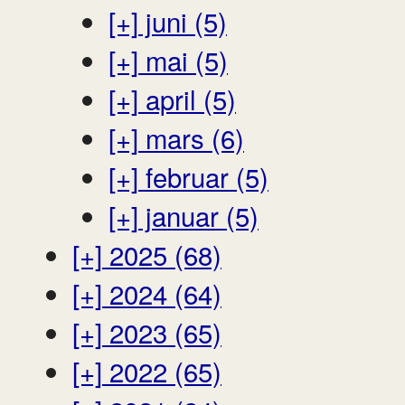
[+]
juni (5)
[+]
mai (5)
[+]
april (5)
[+]
mars (6)
[+]
februar (5)
[+]
januar (5)
[+]
2025 (68)
[+]
2024 (64)
[+]
2023 (65)
[+]
2022 (65)