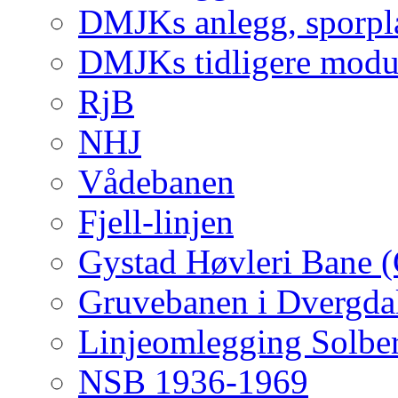
DMJKs anlegg, sporpla
DMJKs tidligere modu
RjB
NHJ
Vådebanen
Fjell-linjen
Gystad Høvleri Bane 
Gruvebanen i Dvergda
Linjeomlegging Solbe
NSB 1936-1969