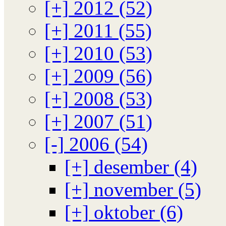
[+]
2012 (52)
[+]
2011 (55)
[+]
2010 (53)
[+]
2009 (56)
[+]
2008 (53)
[+]
2007 (51)
[-]
2006 (54)
[+]
desember (4)
[+]
november (5)
[+]
oktober (6)