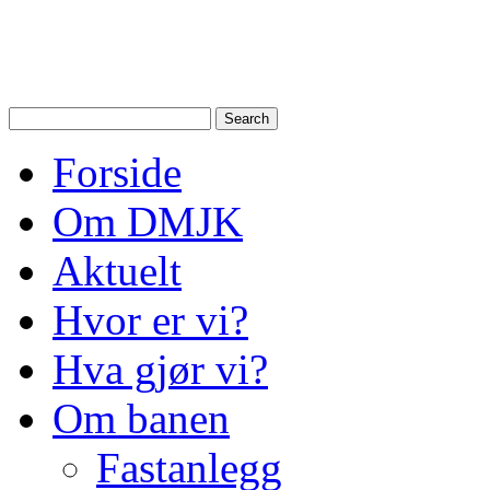
Drammen Modelljernbanek
modelltog i Drammen og N
Forside
Om DMJK
Aktuelt
Hvor er vi?
Hva gjør vi?
Om banen
Fastanlegg