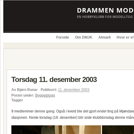
DRAMMEN MODE
EN HOBBYKLUBB FOR MODELLTOG 
Forside
Om DMJK
Aktuelt
Hvor er vi
Torsdag 11. desember 2003
Av
Bjørn Runar
Publisert:
11. desember 2003
Postet under:
Byggeblogg
Tagger
9 medlemmer denne gang. Også i kveld ble det gjort endel ting på Mjøndalen s
stasjonen. Neste torsdag (18. desember) blir siste klubbtorsdag denne må