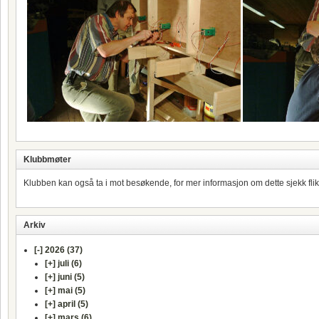
Klubbmøter
Klubben kan også ta i mot besøkende, for mer informasjon om dette sjekk fli
Arkiv
[-]
2026 (37)
[+]
juli (6)
[+]
juni (5)
[+]
mai (5)
[+]
april (5)
[+]
mars (6)