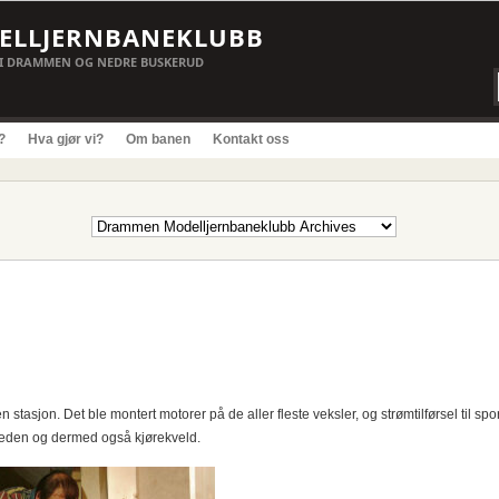
LLJERNBANEKLUBB
I DRAMMEN OG NEDRE BUSKERUD
?
Hva gjør vi?
Om banen
Kontakt oss
tasjon. Det ble montert motorer på de aller fleste veksler, og strømtilførsel til sp
neden og dermed også kjørekveld.