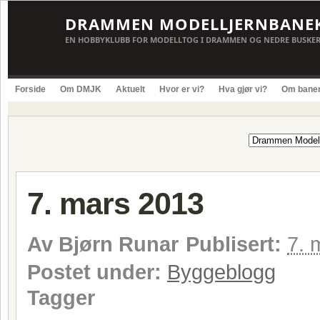
DRAMMEN MODELLJERNBANE
EN HOBBYKLUBB FOR MODELLTOG I DRAMMEN OG NEDRE BUSKE
Forside
Om DMJK
Aktuelt
Hvor er vi?
Hva gjør vi?
Om bane
7. mars 2013
Av
Bjørn Runar
Publisert:
7. 
Postet under:
Byggeblogg
Tagger