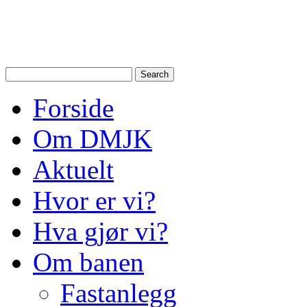
Drammen Modelljernbanek
modelltog i Drammen og N
Forside
Om DMJK
Aktuelt
Hvor er vi?
Hva gjør vi?
Om banen
Fastanlegg