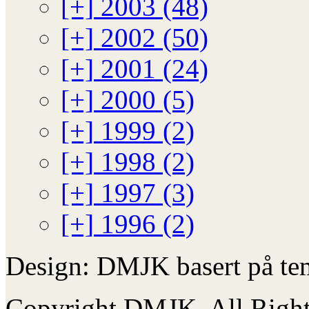
[+]
2003 (48)
[+]
2002 (50)
[+]
2001 (24)
[+]
2000 (5)
[+]
1999 (2)
[+]
1998 (2)
[+]
1997 (3)
[+]
1996 (2)
Design: DMJK basert på te
Copyright DMJK. All Right