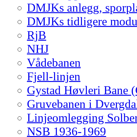
DMJKs anlegg, sporpla
DMJKs tidligere modu
RjB
NHJ
Vådebanen
Fjell-linjen
Gystad Høvleri Bane 
Gruvebanen i Dvergda
Linjeomlegging Solbe
NSB 1936-1969