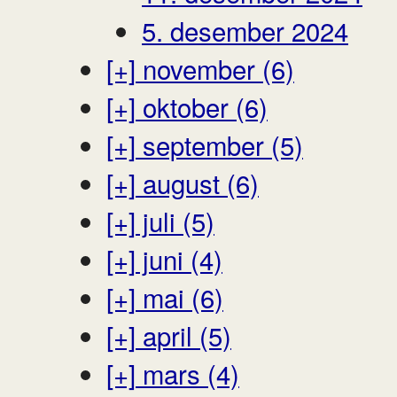
5. desember 2024
[+]
november (6)
[+]
oktober (6)
[+]
september (5)
[+]
august (6)
[+]
juli (5)
[+]
juni (4)
[+]
mai (6)
[+]
april (5)
[+]
mars (4)