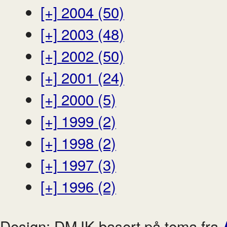
[+]
2004 (50)
[+]
2003 (48)
[+]
2002 (50)
[+]
2001 (24)
[+]
2000 (5)
[+]
1999 (2)
[+]
1998 (2)
[+]
1997 (3)
[+]
1996 (2)
Design: DMJK basert på tema fra