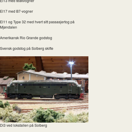
El13 med teakvogner
El17 med B7-vogner
El11 og Type 32 med hvert sitt passasjertog på
Mjøndalen
Amerikansk Rio Grande godstog
Svensk godstog på Solberg skifte
Di3 ved lokstallen på Solberg