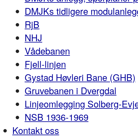
DMJKs tidligere modulanleg
RjB
NHJ
Vådebanen
Fjell-linjen
Gystad Høvleri Bane (GHB)
Gruvebanen i Dvergdal
Linjeomlegging Solberg-Evj
NSB 1936-1969
Kontakt oss