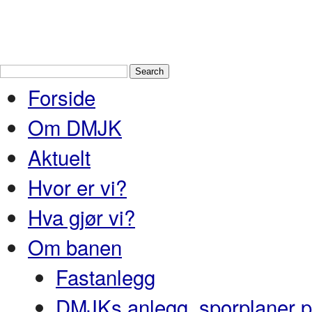
Drammen Modelljernbaneklubb
En
Nedre Buskerud
Forside
Om DMJK
Aktuelt
Hvor er vi?
Hva gjør vi?
Om banen
Fastanlegg
DMJKs anlegg, sporplaner pr