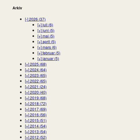
Arkiv
[-]
2026 (37)
[+]
juli (6)
[+]
juni (5)
[+]
mai (5)
[+]
april (5)
[+]
mars (6)
[+]
februar (5)
[+]
januar (5)
[+]
2025 (68)
[+]
2024 (64)
[+]
2023 (65)
[+]
2022 (65)
[+]
2021 (24)
[+]
2020 (40)
[+]
2019 (68)
[+]
2018 (72)
[+]
2017 (69)
[+]
2016 (56)
[+]
2015 (51)
[+]
2014 (54)
[+]
2013 (54)
[+]
2012 (52)