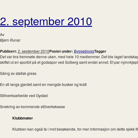
2. september 2010
Av
Bjørn Runar
Publisert:
2. september 2010
Postet under:
Byggeblogg
Tagger
Det var bra fremmøte denne uken, med hele 10 medlemmer. Det ble laget landskap p
skiftet ut en sporbit på et godsspor ved Solberg samt endel annet. Et par nyinnkjøpte 
Såing av statisk gress
En sti langs gjerdet samt en mengde busker og kratt
Stillverksarbeide ved Gystad
Snekring av kommende stillverkskasse
Klubbmøter
Klubben kan også ta i mot besøkende, for mer informasjon om dette sjekk fl