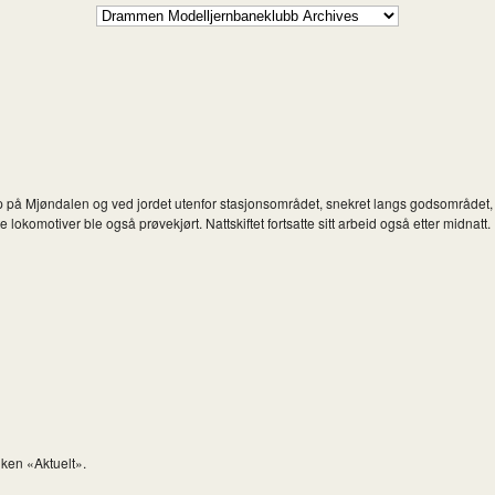
å Mjøndalen og ved jordet utenfor stasjonsområdet, snekret langs godsområdet, kob
lokomotiver ble også prøvekjørt. Nattskiftet fortsatte sitt arbeid også etter midnatt.
iken «Aktuelt».