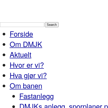
Drammen Modelljernbaneklubb
En
og Nedre Buskerud
Forside
Om DMJK
Aktuelt
Hvor er vi?
Hva gjør vi?
Om banen
Fastanlegg
DMJKs anlegg, sporplaner pr