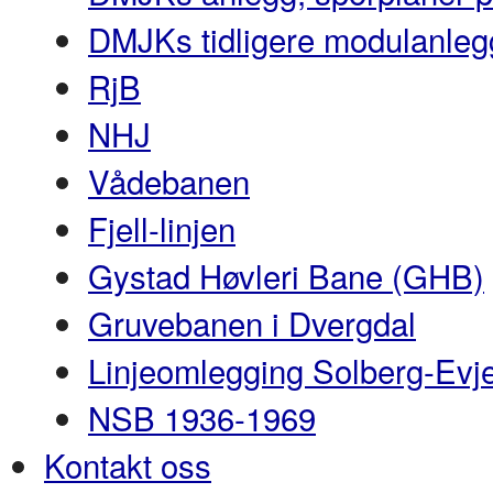
DMJKs tidligere modulanleg
RjB
NHJ
Vådebanen
Fjell-linjen
Gystad Høvleri Bane (GHB)
Gruvebanen i Dvergdal
Linjeomlegging Solberg-Evj
NSB 1936-1969
Kontakt oss