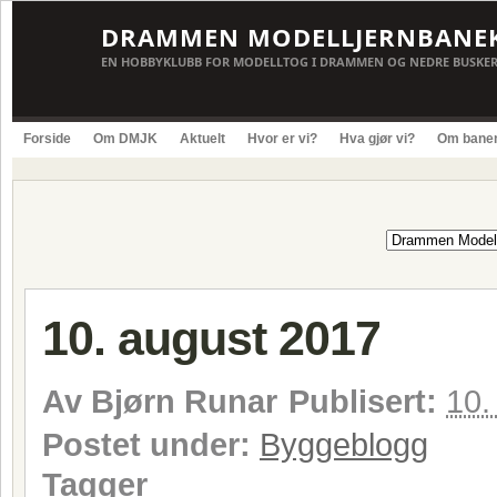
DRAMMEN MODELLJERNBANE
EN HOBBYKLUBB FOR MODELLTOG I DRAMMEN OG NEDRE BUSKE
Forside
Om DMJK
Aktuelt
Hvor er vi?
Hva gjør vi?
Om bane
10. august 2017
Av
Bjørn Runar
Publisert:
10.
Postet under:
Byggeblogg
Tagger