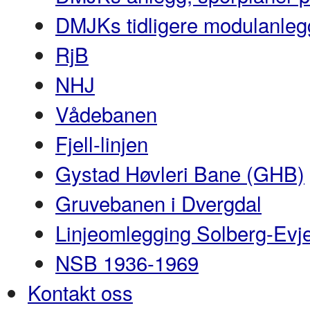
DMJKs tidligere modulanleg
RjB
NHJ
Vådebanen
Fjell-linjen
Gystad Høvleri Bane (GHB)
Gruvebanen i Dvergdal
Linjeomlegging Solberg-Evj
NSB 1936-1969
Kontakt oss