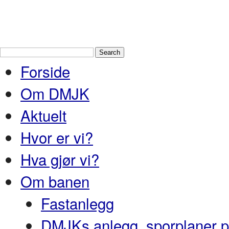
Drammen Modelljernbaneklubb
En
og Nedre Buskerud
Forside
Om DMJK
Aktuelt
Hvor er vi?
Hva gjør vi?
Om banen
Fastanlegg
DMJKs anlegg, sporplaner pr