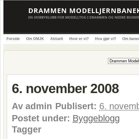
DRAMMEN MODELLJERNBANE
EN HOBBYKLUBB FOR MODELLTOG I DRAMMEN OG NEDRE BUSKE
Forside
Om DMJK
Aktuelt
Hvor er vi?
Hva gjør vi?
Om bane
6. november 2008
Av
admin
Publisert:
6. novem
Postet under:
Byggeblogg
Tagger