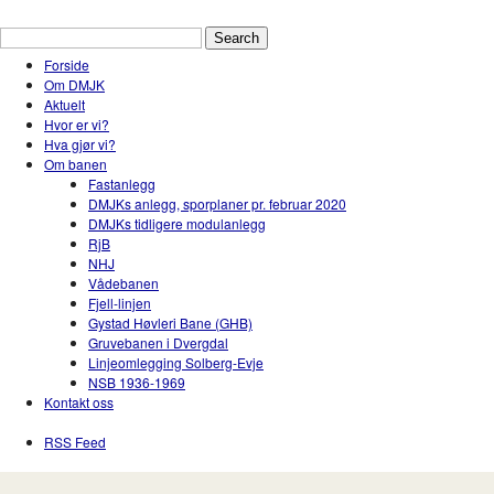
Drammen Modelljernbaneklubb
En hobbyklubb for modelltog i Drammen og Nedr
Forside
Om DMJK
Aktuelt
Hvor er vi?
Hva gjør vi?
Om banen
Fastanlegg
DMJKs anlegg, sporplaner pr. februar 2020
DMJKs tidligere modulanlegg
RjB
NHJ
Vådebanen
Fjell-linjen
Gystad Høvleri Bane (GHB)
Gruvebanen i Dvergdal
Linjeomlegging Solberg-Evje
NSB 1936-1969
Kontakt oss
RSS Feed