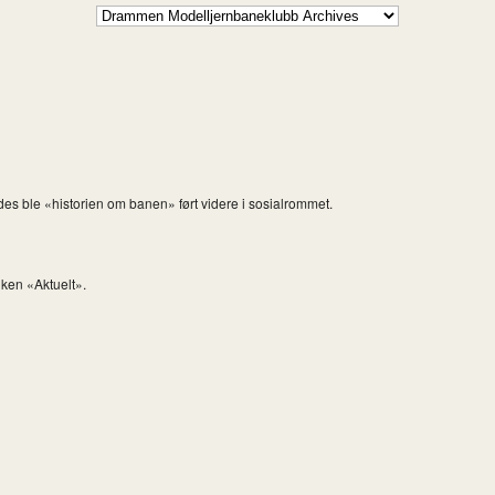
s ble «historien om banen» ført videre i sosialrommet.
iken «Aktuelt».