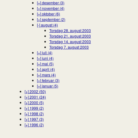
[+]
desember (3)
[+]
november (4)
[+]
oktober (6)
[+]
september (2)
[-]
august (4)
Torsdag 28. august 2003
Torsdag 21. august 2003
Torsdag 14. august 2003
Torsdag 7. august 2003
[+]
juli (4)
[+]
juni (4)
[+]
mai (5)
[+]
april (4)
[+]
mars (4)
[+]
februar (3)
[+]
januar (5)
[+]
2002 (50)
[+]
2001 (24)
[+]
2000 (5)
[+]
1999 (2)
[+]
1998 (2)
[+]
1997 (3)
[+]
1996 (2)