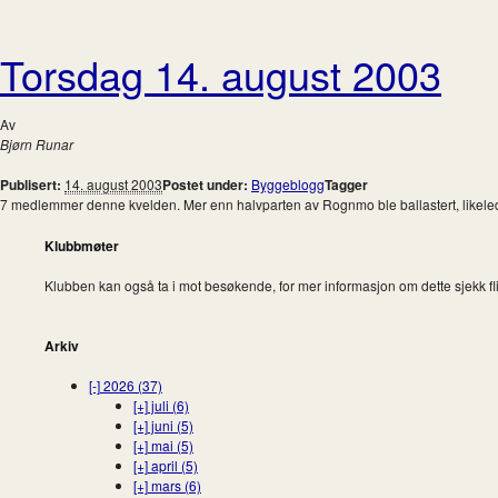
Torsdag 14. august 2003
Av
Bjørn Runar
Publisert:
14. august 2003
Postet under:
Byggeblogg
Tagger
7 medlemmer denne kvelden. Mer enn halvparten av Rognmo ble ballastert, likelede
Klubbmøter
Klubben kan også ta i mot besøkende, for mer informasjon om dette sjekk fl
Arkiv
[-]
2026 (37)
[+]
juli (6)
[+]
juni (5)
[+]
mai (5)
[+]
april (5)
[+]
mars (6)