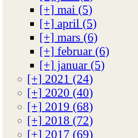
[+]
mai (5)
[+]
april (5)
[+]
mars (6)
[+]
februar (6)
[+]
januar (5)
[+]
2021 (24)
[+]
2020 (40)
[+]
2019 (68)
[+]
2018 (72)
[+]
2017 (69)