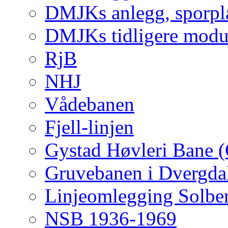
DMJKs anlegg, sporpla
DMJKs tidligere modu
RjB
NHJ
Vådebanen
Fjell-linjen
Gystad Høvleri Bane 
Gruvebanen i Dvergda
Linjeomlegging Solbe
NSB 1936-1969