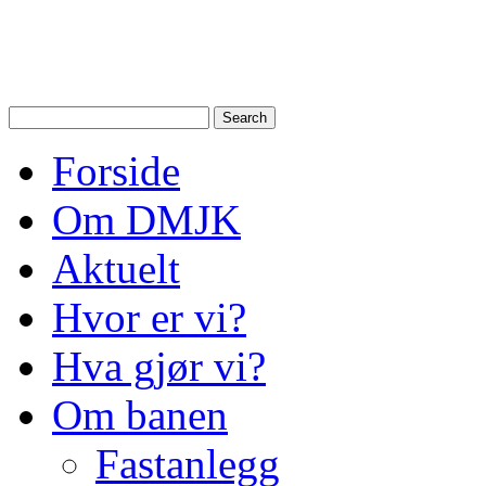
Drammen Modelljernbanek
modelltog i Drammen og N
Forside
Om DMJK
Aktuelt
Hvor er vi?
Hva gjør vi?
Om banen
Fastanlegg