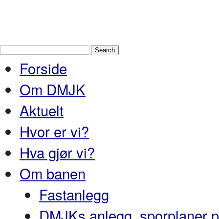
Drammen Modelljernbaneklubb
En
Nedre Buskerud
Forside
Om DMJK
Aktuelt
Hvor er vi?
Hva gjør vi?
Om banen
Fastanlegg
DMJKs anlegg, sporplaner pr