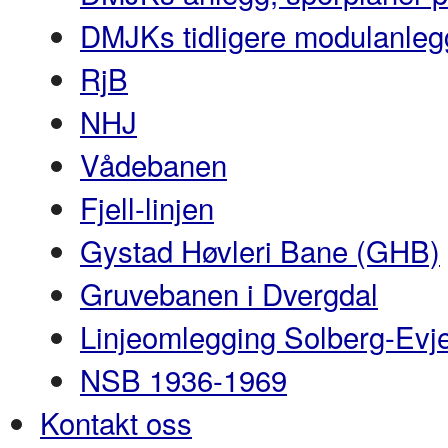
DMJKs tidligere modulanleg
RjB
NHJ
Vådebanen
Fjell-linjen
Gystad Høvleri Bane (GHB)
Gruvebanen i Dvergdal
Linjeomlegging Solberg-Evj
NSB 1936-1969
Kontakt oss