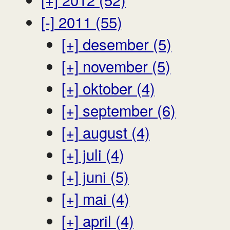
[-]
2011 (55)
[+]
desember (5)
[+]
november (5)
[+]
oktober (4)
[+]
september (6)
[+]
august (4)
[+]
juli (4)
[+]
juni (5)
[+]
mai (4)
[+]
april (4)