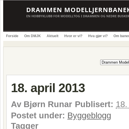
DRAMMEN MODELLJERNBANE
EN HOBBYKLUBB FOR MODELLTOG I DRAMMEN OG NEDRE BUSKE
Forside
Om DMJK
Aktuelt
Hvor er vi?
Hva gjør vi?
Om bane
18. april 2013
Av
Bjørn Runar
Publisert:
18.
Postet under:
Byggeblogg
Tagger