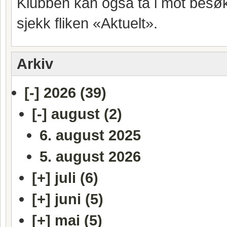
Klubben kan også ta i mot besøk
sjekk fliken «Aktuelt».
Arkiv
[-]
2026 (39)
[-]
august (2)
6. august 2025
5. august 2026
[+]
juli (6)
[+]
juni (5)
[+]
mai (5)